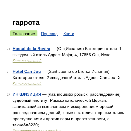
гаррота
Толкование
Перевод
Книги
Hostal de la Rovira
— (Ош,Испания) Категория отеля: 1
71
звездочный отель Адрес: Major, 4, 17856 Ош, Испа …
Каталог отелей
Hotel Can Jou
— (Sant Jaume de Llierca,Испания)
72
Категория отеля: 2 звездочный отель Адрес: Can Jou De …
Каталог отелей
ИНКВИЗИЦИЯ
— [лат. inquisitio розыск, расследование],
73
судебный институт Римско католической Церкви,
занимавшийся выявлением и искоренением ересей,
расследованием деяний, к рые с католич. т. зр. считались
преступлениями против веры и нравственности, а
также&#8230; …